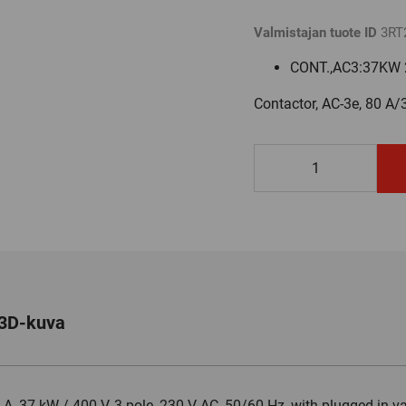
Valmistajan tuote ID
3RT
CONT.,AC3:37KW 
Contactor, AC-3e, 80 A/
3RT2038-
3CL24-
3MA0
määrä
3D-kuva
A, 37 kW / 400 V, 3-pole, 230 V AC, 50/60 Hz, with plugged-in var