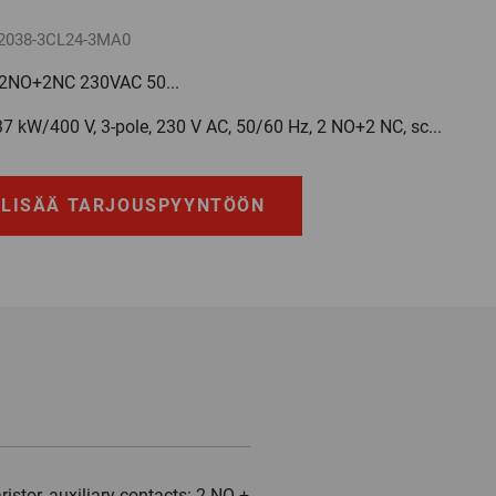
2038-3CL24-3MA0
2NO+2NC 230VAC 50...
37 kW/400 V, 3-pole, 230 V AC, 50/60 Hz, 2 NO+2 NC, sc...
LISÄÄ TARJOUSPYYNTÖÖN
istor, auxiliary contacts: 2 NO +