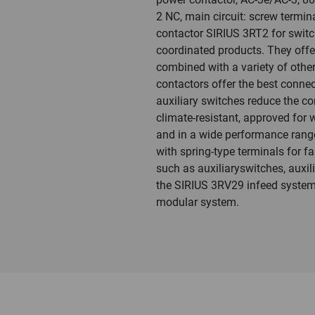
2 NC, main circuit: screw termina
contactor SIRIUS 3RT2 for switc
coordinated products. They offe
combined with a variety of othe
contactors offer the best connect
auxiliary switches reduce the co
climate-resistant, approved for 
and in a wide performance range 
with spring-type terminals for 
such as auxiliaryswitches, auxil
the SIRIUS 3RV29 infeed system 
modular system.