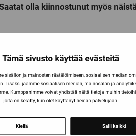
Saatat olla kiinnostunut myös näist
Tämä sivusto käyttää evästeitä
sisällön ja mainosten räätälöimiseen, sosiaalisen median om
. Lisäksi jaamme sosiaalisen median, mainosalan ja analytii
amme. Kumppanimme voivat yhdistää näitä tietoja muihin tietoihin, 
3RT1055-2AB36
3RT1056-2NB36
joita on kerätty, kun olet käyttänyt heidän palvelujaan.
Kiellä
Salli kaikki