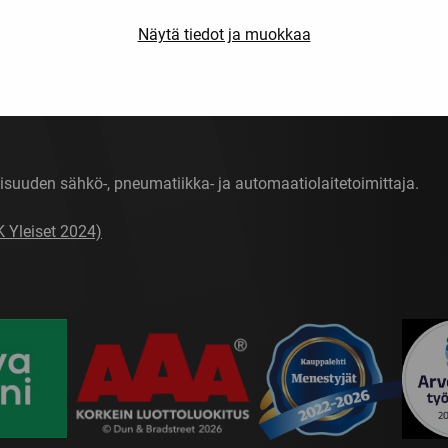
Näytä tiedot ja muokkaa
isuuden sähkö-, pneumatiikka- ja automaatiolaitetoimittaja.
K Yleiset 2024)