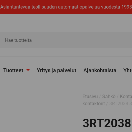
Asiantuntevaa teollisuuden automaatiopalvelua vuodesta 1993
ita
Tuotteet
Yritys ja palvelut
Ajankohtaista
Yht
Avaa
alavalikko
Etusivu
/
Sähkö
/
Konta
kontaktorit
/ 3RT2038-
3RT2038