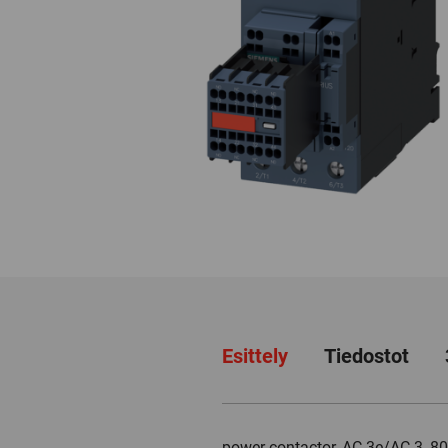
Esittely
Tiedostot
power contactor, AC-3e/AC-3, 80 