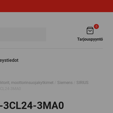
0
Tarjouspyyntö
eystiedot
ktorit, moottorinsuojakytkimet
/
Siemens
/
SIRIUS
3CL24-3MA0
-3CL24-3MA0