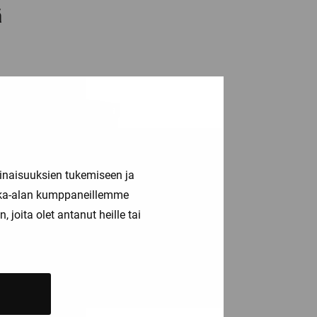
ä
inaisuuksien tukemiseen ja
kka-alan kumppaneillemme
joita olet antanut heille tai
3RT2015-2AF04