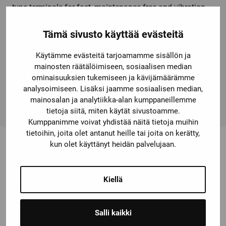
type terminals for fast, maintenance-free and vibration-
proof connection. The comprehensive range of
accessories, such as auxiliaryswitches, auxiliary releases
Tämä sivusto käyttää evästeitä
etc. is standardized for all sizes. The available link
Käytämme evästeitä tarjoamamme sisällön ja
modules, function modules and the SIRIUS 3RV29 infeed
mainosten räätälöimiseen, sosiaalisen median
system considerably reduce the wiring expense. Simple,
ominaisuuksien tukemiseen ja kävijämäärämme
efficient and always up to date – SIRIUS modular
analysoimiseen. Lisäksi jaamme sosiaalisen median,
system.
mainosalan ja analytiikka-alan kumppaneillemme
tietoja siitä, miten käytät sivustoamme.
Kumppanimme voivat yhdistää näitä tietoja muihin
tietoihin, joita olet antanut heille tai joita on kerätty,
kun olet käyttänyt heidän palvelujaan.
Saatat olla kiinnostunut myös
Kiellä
näistä
Salli kaikki