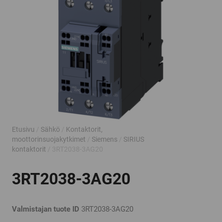
Etusivu
/
Sähkö
/
Kontaktorit,
moottorinsuojakytkimet
/
Siemens
/
SIRIUS
kontaktorit
/ 3RT2038-3AG20
3RT2038-3AG20
Valmistajan tuote ID
3RT2038-3AG20