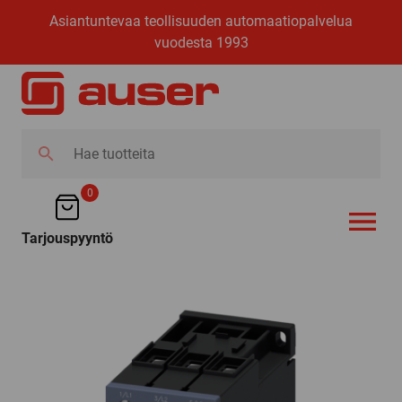
Asiantuntevaa teollisuuden automaatiopalvelua
vuodesta 1993
Hae
tuotteita
0
Tarjouspyyntö
AVAA VALI