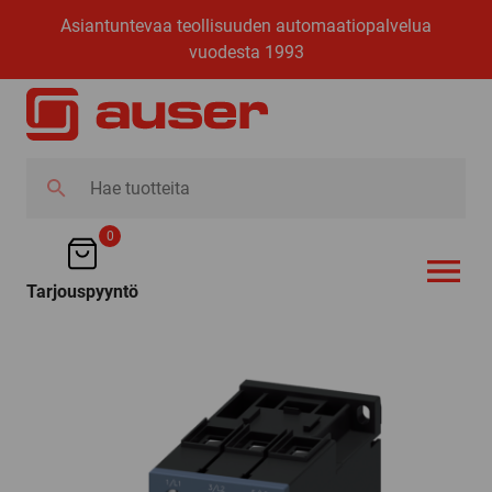
Asiantuntevaa teollisuuden automaatiopalvelua
vuodesta 1993
Hae
tuotteita
0
Tarjouspyyntö
AVAA VALI