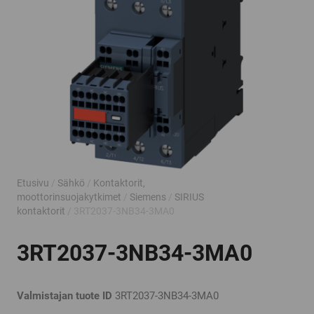
Etusivu
/
Sähkö
/
Kontaktorit,
moottorinsuojakytkimet
/
Siemens
/
SIRIUS
kontaktorit
/ 3RT2037-3NB34-3MA0
3RT2037-3NB34-3MA0
Valmistajan tuote ID
3RT2037-3NB34-3MA0