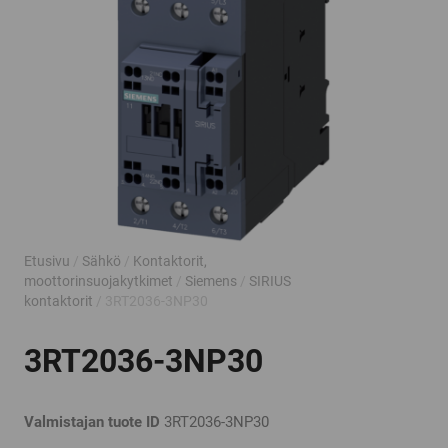
Etusivu
/
Sähkö
/
Kontaktorit,
moottorinsuojakytkimet
/
Siemens
/
SIRIUS
kontaktorit
/ 3RT2036-3NP30
3RT2036-3NP30
Valmistajan tuote ID
3RT2036-3NP30