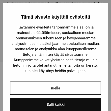
devices are also available with spring-type terminals for
fast, maintenance-free and vibration-proof connection.
The comprehensive range of accessories, such as
Tämä sivusto käyttää evästeitä
auxiliaryswitches, auxiliary releases etc. is standardized
Käytämme evästeitä tarjoamamme sisällön ja
for all sizes. The available link modules, function
mainosten räätälöimiseen, sosiaalisen median
modules and the SIRIUS 3RV29 infeed system
ominaisuuksien tukemiseen ja kävijämäärämme
considerably reduce the wiring expense. Simple, efficient
analysoimiseen. Lisäksi jaamme sosiaalisen median,
and always up to date – SIRIUS modular system.
mainosalan ja analytiikka-alan kumppaneillemme
tietoja siitä, miten käytät sivustoamme.
Kumppanimme voivat yhdistää näitä tietoja muihin
tietoihin, joita olet antanut heille tai joita on kerätty,
kun olet käyttänyt heidän palvelujaan.
Saatat olla kiinnostunut myös
Kiellä
näistä
Salli kaikki