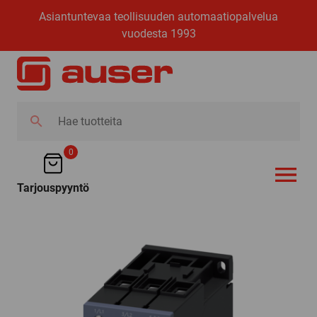
Asiantuntevaa teollisuuden automaatiopalvelua
vuodesta 1993
Hae
tuotteita
0
Tarjouspyyntö
AVAA VALI