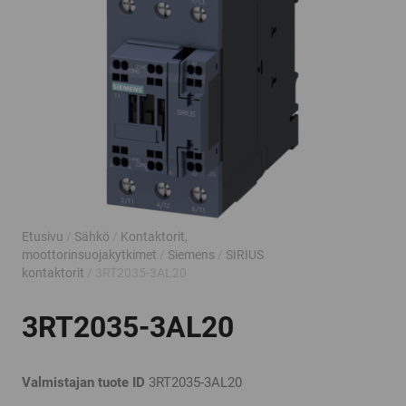
Etusivu
/
Sähkö
/
Kontaktorit,
moottorinsuojakytkimet
/
Siemens
/
SIRIUS
kontaktorit
/ 3RT2035-3AL20
3RT2035-3AL20
Valmistajan tuote ID
3RT2035-3AL20