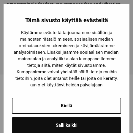
type terminals for fast, maintenance-free and vibration-
proof connection. The comprehensive range of
accessories, such as auxiliaryswitches, auxiliary releases
Tämä sivusto käyttää evästeitä
etc. is standardized for all sizes. The available link
Käytämme evästeitä tarjoamamme sisällön ja
modules, function modules and the SIRIUS 3RV29 infeed
mainosten räätälöimiseen, sosiaalisen median
system considerably reduce the wiring expense. Simple,
ominaisuuksien tukemiseen ja kävijämäärämme
efficient and always up to date – SIRIUS modular
analysoimiseen. Lisäksi jaamme sosiaalisen median,
system.
mainosalan ja analytiikka-alan kumppaneillemme
tietoja siitä, miten käytät sivustoamme.
Kumppanimme voivat yhdistää näitä tietoja muihin
tietoihin, joita olet antanut heille tai joita on kerätty,
kun olet käyttänyt heidän palvelujaan.
Saatat olla kiinnostunut myös
Kiellä
näistä
Salli kaikki