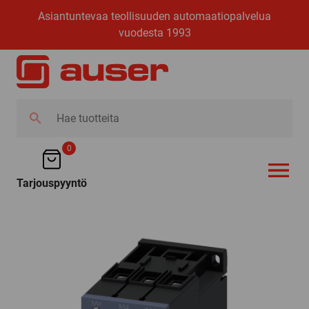
Asiantuntevaa teollisuuden automaatiopalvelua
vuodesta 1993
Hae
tuotteita
0
Tarjouspyyntö
AVAA VALI