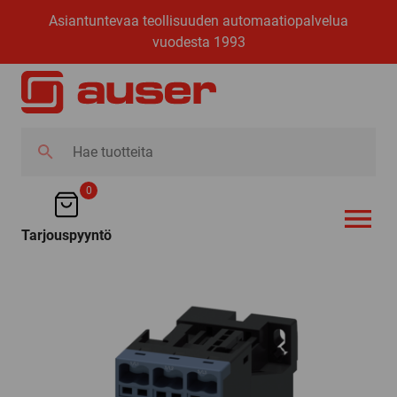
Asiantuntevaa teollisuuden automaatiopalvelua
vuodesta 1993
Hae
tuotteita
0
Tarjouspyyntö
AVAA VALI