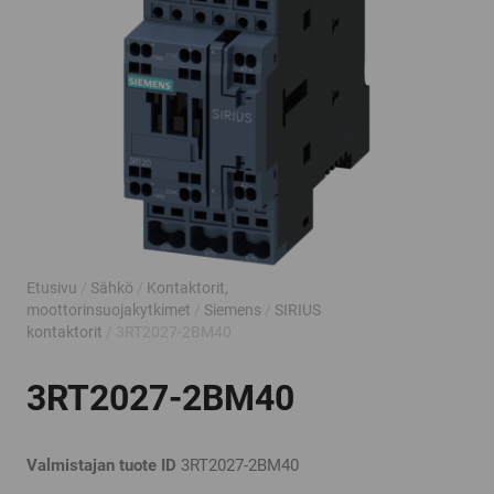
Etusivu
/
Sähkö
/
Kontaktorit,
moottorinsuojakytkimet
/
Siemens
/
SIRIUS
kontaktorit
/ 3RT2027-2BM40
3RT2027-2BM40
Valmistajan tuote ID
3RT2027-2BM40