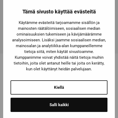
The comprehensive range of accessories, such as
auxiliaryswitches, auxiliary releases etc. is standardized
Tämä sivusto käyttää evästeitä
for all sizes. The available link modules, function
Käytämme evästeitä tarjoamamme sisällön ja
modules and the SIRIUS 3RV29 infeed system
mainosten räätälöimiseen, sosiaalisen median
considerably reduce the wiring expense. Simple, efficient
ominaisuuksien tukemiseen ja kävijämäärämme
and always up to date – SIRIUS modular system.
analysoimiseen. Lisäksi jaamme sosiaalisen median,
mainosalan ja analytiikka-alan kumppaneillemme
tietoja siitä, miten käytät sivustoamme.
Kumppanimme voivat yhdistää näitä tietoja muihin
tietoihin, joita olet antanut heille tai joita on kerätty,
kun olet käyttänyt heidän palvelujaan.
Saatat olla kiinnostunut myös
näistä
Kiellä
Salli kaikki