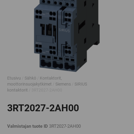
Etusivu
/
Sähkö
/
Kontaktorit,
moottorinsuojakytkimet
/
Siemens
/
SIRIUS
kontaktorit
/ 3RT2027-2AH00
3RT2027-2AH00
Valmistajan tuote ID
3RT2027-2AH00