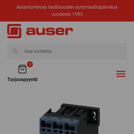
Asiantuntevaa teollisuuden automaatiopalvelua
vuodesta 1993
Hae
tuotteita
0
Tarjouspyyntö
AVAA VALI