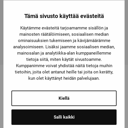
proof connection. The comprehensive range of
accessories, such as auxiliaryswitches, auxiliary releases
Tämä sivusto käyttää evästeitä
etc. is standardized for all sizes. The available link
modules, function modules and the SIRIUS 3RV29 infeed
Käytämme evästeitä tarjoamamme sisällön ja
system considerably reduce the wiring expense. Simple,
mainosten räätälöimiseen, sosiaalisen median
efficient and always up to date – SIRIUS modular
ominaisuuksien tukemiseen ja kävijämäärämme
system.
analysoimiseen. Lisäksi jaamme sosiaalisen median,
mainosalan ja analytiikka-alan kumppaneillemme
tietoja siitä, miten käytät sivustoamme.
Kumppanimme voivat yhdistää näitä tietoja muihin
tietoihin, joita olet antanut heille tai joita on kerätty,
kun olet käyttänyt heidän palvelujaan.
Saatat olla kiinnostunut myös
näistä
Kiellä
Salli kaikki