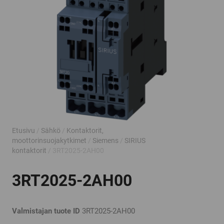
Etusivu
/
Sähkö
/
Kontaktorit,
moottorinsuojakytkimet
/
Siemens
/
SIRIUS
kontaktorit
/ 3RT2025-2AH00
3RT2025-2AH00
Valmistajan tuote ID
3RT2025-2AH00