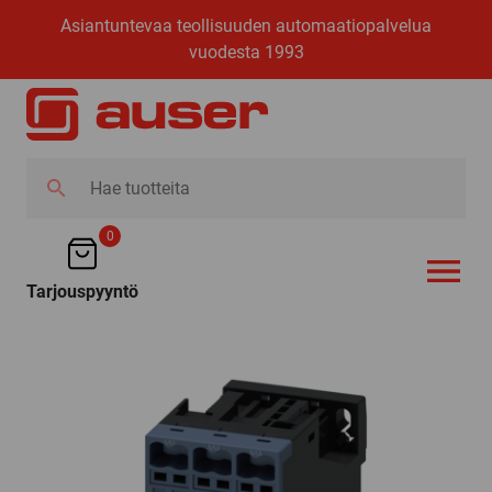
Asiantuntevaa teollisuuden automaatiopalvelua
vuodesta 1993
Hae
tuotteita
0
Tarjouspyyntö
AVAA VALI