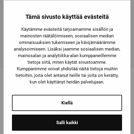
proof connection. The comprehensive range of
accessories, such as auxiliaryswitches, auxiliary releases
Tämä sivusto käyttää evästeitä
etc. is standardized for all sizes. The available link
modules, function modules and the SIRIUS 3RV29 infeed
Käytämme evästeitä tarjoamamme sisällön ja
system considerably reduce the wiring expense. Simple,
mainosten räätälöimiseen, sosiaalisen median
efficient and always up to date – SIRIUS modular
ominaisuuksien tukemiseen ja kävijämäärämme
system.
analysoimiseen. Lisäksi jaamme sosiaalisen median,
mainosalan ja analytiikka-alan kumppaneillemme
tietoja siitä, miten käytät sivustoamme.
Kumppanimme voivat yhdistää näitä tietoja muihin
tietoihin, joita olet antanut heille tai joita on kerätty,
kun olet käyttänyt heidän palvelujaan.
Saatat olla kiinnostunut myös
näistä
Kiellä
Salli kaikki