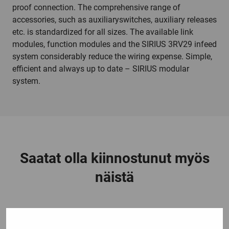
proof connection. The comprehensive range of
accessories, such as auxiliaryswitches, auxiliary releases
etc. is standardized for all sizes. The available link
modules, function modules and the SIRIUS 3RV29 infeed
system considerably reduce the wiring expense. Simple,
efficient and always up to date – SIRIUS modular
system.
Saatat olla kiinnostunut myös
näistä