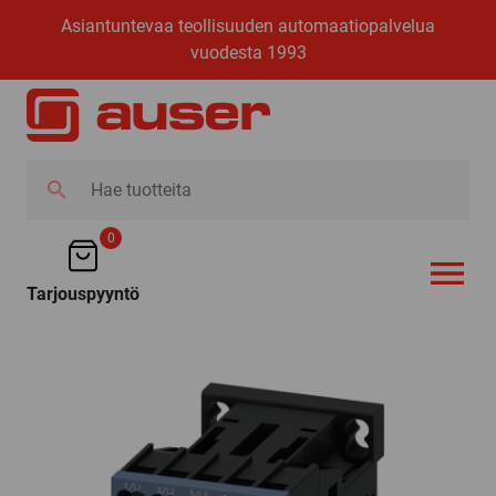
Asiantuntevaa teollisuuden automaatiopalvelua
vuodesta 1993
Hae
tuotteita
0
Tarjouspyyntö
AVAA VALI