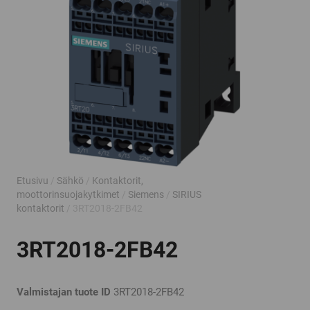
Etusivu
/
Sähkö
/
Kontaktorit,
moottorinsuojakytkimet
/
Siemens
/
SIRIUS
kontaktorit
/ 3RT2018-2FB42
3RT2018-2FB42
Valmistajan tuote ID
3RT2018-2FB42