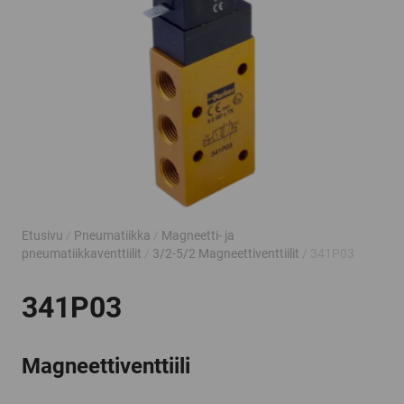
Etusivu
/
Pneumatiikka
/
Magneetti- ja
pneumatiikkaventtiilit
/
3/2-5/2 Magneettiventtiilit
/ 341P03
341P03
Magneettiventtiili