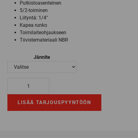
Putkistoasenteinen
5/2-toiminen
Liityntä: 1/4″
Kapea runko
Toimilaiteohjaukseen
Tiivistemateriaali NBR
Jännite
341P03
määrä
LISÄÄ TARJOUSPYYNTÖÖN