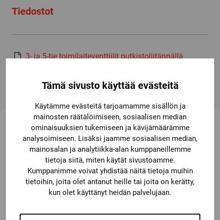
Tiedostot
3- ja 5-tie toimilaiteventtiilit putkistoliitännällä
Parker Lucifer, A Complete Range of Solenoid Valves
for Fluid Control-katalogi
Tämä sivusto käyttää evästeitä
Käytämme evästeitä tarjoamamme sisällön ja
mainosten räätälöimiseen, sosiaalisen median
ominaisuuksien tukemiseen ja kävijämäärämme
analysoimiseen. Lisäksi jaamme sosiaalisen median,
Saatat olla kiinnostunut myös
mainosalan ja analytiikka-alan kumppaneillemme
tietoja siitä, miten käytät sivustoamme.
näistä
Kumppanimme voivat yhdistää näitä tietoja muihin
tietoihin, joita olet antanut heille tai joita on kerätty,
kun olet käyttänyt heidän palvelujaan.