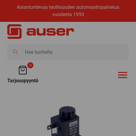
Asiantuntevaa teollisuuden automaatiopalvelua
vuodesta 1993
Hae
tuotteita
0
Tarjouspyyntö
AVAA VALI