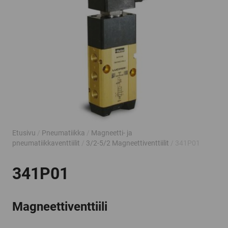
Etusivu
/
Pneumatiikka
/
Magneetti- ja
pneumatiikkaventtiilit
/
3/2-5/2 Magneettiventtiilit
/ 341P01
341P01
Magneettiventtiili