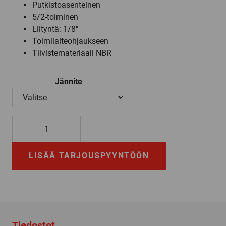
Putkistoasenteinen
5/2-toiminen
Liityntä: 1/8″
Toimilaiteohjaukseen
Tiivistemateriaali NBR
Jännite
341P01
määrä
LISÄÄ TARJOUSPYYNTÖÖN
Tiedostot