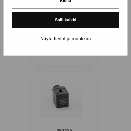
Kiellä
Salli kaikki
Näytä tiedot ja muokkaa
482740
492425