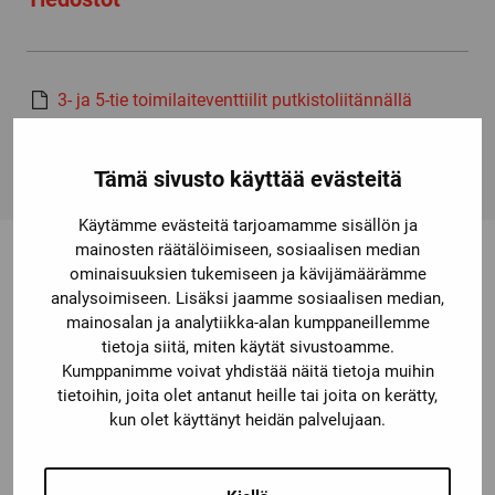
3- ja 5-tie toimilaiteventtiilit putkistoliitännällä
Parker Lucifer, A Complete Range of Solenoid Valves
for Fluid Control-katalogi
Tämä sivusto käyttää evästeitä
Käytämme evästeitä tarjoamamme sisällön ja
mainosten räätälöimiseen, sosiaalisen median
ominaisuuksien tukemiseen ja kävijämäärämme
analysoimiseen. Lisäksi jaamme sosiaalisen median,
Saatat olla kiinnostunut myös
mainosalan ja analytiikka-alan kumppaneillemme
näistä
tietoja siitä, miten käytät sivustoamme.
Kumppanimme voivat yhdistää näitä tietoja muihin
tietoihin, joita olet antanut heille tai joita on kerätty,
kun olet käyttänyt heidän palvelujaan.