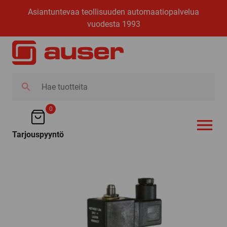
Asiantuntevaa teollisuuden automaatiopalvelua
vuodesta 1993
Hae
tuotteita
0
Tarjouspyyntö
AVAA VALI