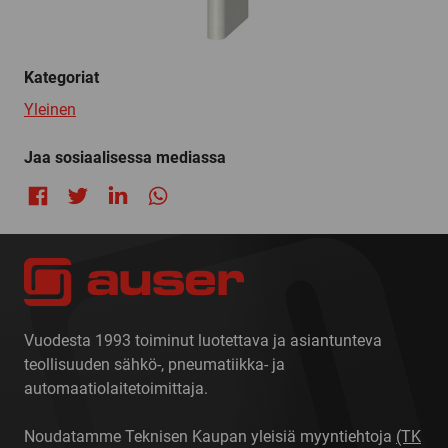
Kategoriat
Yleinen
Jaa sosiaalisessa mediassa
Jaa Facebookissa
Jaa Twitterissä
Jaa LinkedInissä
Jaa WhatsAppissa
Vuodesta 1993 toiminut luotettava ja asiantunteva
teollisuuden sähkö-, pneumatiikka- ja
automaatiolaitetoimittaja.
Noudatamme Teknisen Kaupan yleisiä myyntiehtoja
(TK