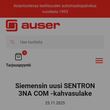
Asiantuntevaa teollisuuden automaatiopalvelua
vuodesta 1993
Hae
tuotteita
0
Tarjouspyyntö
AVAA VALI
Siemensin uusi SENTRON
3NA COM -kahvasulake
25.11.2025