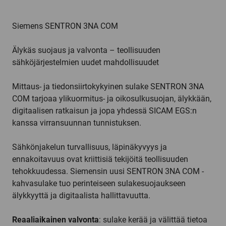
Siemens SENTRON 3NA COM
Älykäs suojaus ja valvonta – teollisuuden
sähköjärjestelmien uudet mahdollisuudet
Mittaus- ja tiedonsiirtokykyinen sulake SENTRON 3NA
COM tarjoaa ylikuormitus- ja oikosulkusuojan, älykkään,
digitaalisen ratkaisun ja jopa yhdessä SICAM EGS:n
kanssa virransuunnan tunnistuksen.
Sähkönjakelun turvallisuus, läpinäkyvyys ja
ennakoitavuus ovat kriittisiä tekijöitä teollisuuden
tehokkuudessa. Siemensin uusi SENTRON 3NA COM -
kahvasulake tuo perinteiseen sulakesuojaukseen
älykkyyttä ja digitaalista hallittavuutta.
Reaaliaikainen valvonta
: sulake kerää ja välittää tietoa