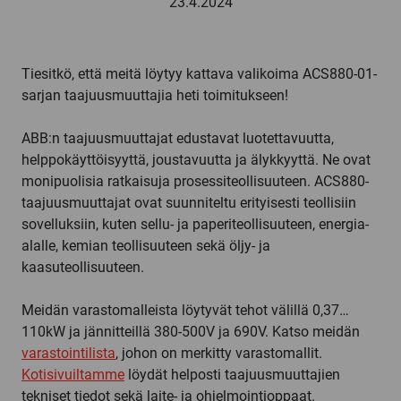
23.4.2024
Tiesitkö, että meitä löytyy kattava valikoima ACS880-01-
sarjan taajuusmuuttajia heti toimitukseen!
ABB:n taajuusmuuttajat edustavat luotettavuutta,
helppokäyttöisyyttä, joustavuutta ja älykkyyttä. Ne ovat
monipuolisia ratkaisuja prosessiteollisuuteen. ACS880-
taajuusmuuttajat ovat suunniteltu erityisesti teollisiin
sovelluksiin, kuten sellu- ja paperiteollisuuteen, energia-
alalle, kemian teollisuuteen sekä öljy- ja
kaasuteollisuuteen.
Meidän varastomalleista löytyvät tehot välillä 0,37…
110kW ja jännitteillä 380-500V ja 690V. Katso meidän
varastointilista
, johon on merkitty varastomallit.
Kotisivuiltamme
löydät helposti taajuusmuuttajien
tekniset tiedot sekä laite- ja ohjelmointioppaat.