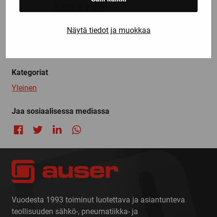
Näytä tiedot ja muokkaa
Kategoriat
Yleinen
Jaa sosiaalisessa mediassa
Jaa Facebookissa
Jaa Twitterissä
Jaa LinkedInissä
Jaa WhatsAppissa
Vuodesta 1993 toiminut luotettava ja asiantunteva
teollisuuden sähkö-, pneumatiikka- ja