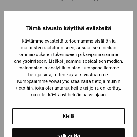
Ladattava
ACS880-01 varastointilista (.pdf)
tiedosto
Me olemme ABB:n valtuuttama Value provider
Tämä sivusto käyttää evästeitä
kumppani. Meiltä saat aina huippuluokan palvelua sekä
myös asiantuntevaa teknistä tukea. Me emme tee
Käytämme evästeitä tarjoamamme sisällön ja
pelkkää tuotemyyntiä vaan ratkaisumyyntiä!
mainosten räätälöimiseen, sosiaalisen median
ominaisuuksien tukemiseen ja kävijämäärämme
analysoimiseen. Lisäksi jaamme sosiaalisen median,
LISÄTIETOJA TAAJUUSMUUTTAJISTA
mainosalan ja analytiikka-alan kumppaneillemme
tietoja siitä, miten käytät sivustoamme.
Kumppanimme voivat yhdistää näitä tietoja muihin
tietoihin, joita olet antanut heille tai joita on kerätty,
kun olet käyttänyt heidän palvelujaan.
Kiellä
Salli kaikki