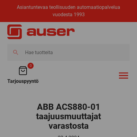
Asiantuntevaa teollisuuden automaatiopalvelua
vuodesta 1993
Hae
tuotteita
0
Tarjouspyyntö
AVAA VALI
ABB ACS880-01
taajuusmuuttajat
varastosta